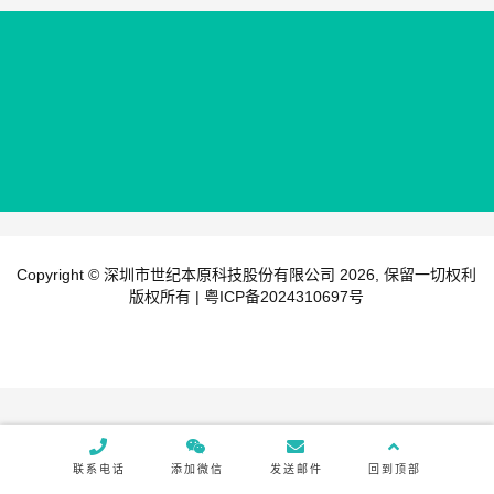
产品分类
首页
关于本原
产品中心
宽带接入
Copyright © 深圳市世纪本原科技股份有限公司 2026, 保留一切权利
光纤接入
版权所有 |
粤ICP备2024310697号
蜂窝接入
铜线接入
网络设备
联系电话
添加微信
发送邮件
回到顶部